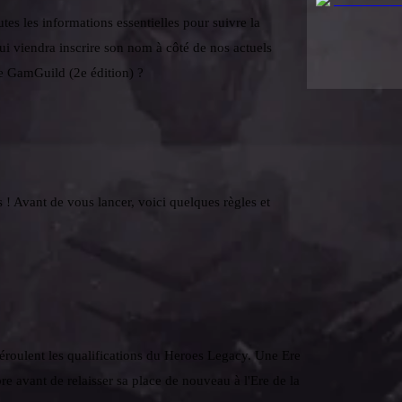
es les informations essentielles pour suivre la
ui viendra inscrire son nom à côté de nos actuels
de GamGuild (2e édition) ?
! Avant de vous lancer, voici quelques règles et
oulent les qualifications du Heroes Legacy. Une Ere
re avant de relaisser sa place de nouveau à l'Ere de la