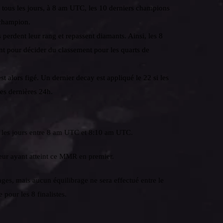
us les jours, à 8 am UTC, les 10 derniers champions
 champion.
erdent leur rang et repassent diamants. Ainsi, les 8
ent pour décider du classement pour les quarts de
alors figé. Un dernier decay est appliqué le 22 si les
les dernières 24h.
s les jours entre 8 am UTC et 8:10 am UTC.
eur ayant atteint ce MMR en premier.
rages, mais aucun équilibrage ne sera effectué entre le
pour les 8 finalistes.