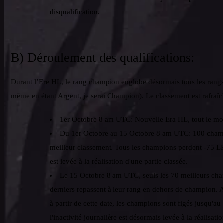
disqualification.
B) Déroulement des qualifications:
Durant l’Ere HL, le rang champion englobe désormais tous les rangs 
même en étant Argent, je serai Champion). Le classement est rafraîc
1er Octobre 8 am UTC: Nouvelle Era HL, tout le mo
Du 1er Octobre au 15 Octobre 8 am UTC: 100 champi
meilleur classement. Tous les champions perdent -75 LP 
est levée à la réalisation d'une partie classée.
Le 15 Octobre 8 am UTC, seuls les 70 meilleurs cha
derniers repassent à leur rang en dehors de champion.
à partir de cette date, les champions sont figés jusqu'au
l'inactivité journalière est désormais levée à la réalisatio