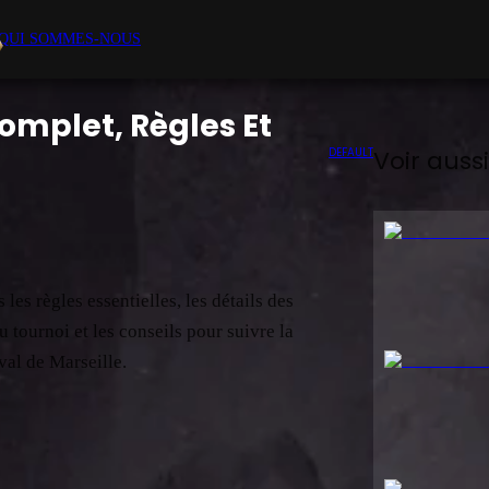
QUI SOMMES-NOUS
omplet, Règles Et
DEFAULT
Voir aussi
s règles essentielles, les détails des
du tournoi et les conseils pour suivre la
val de Marseille.