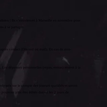
alistes ! Ils s’envoleront à Marseille en novembre pour
ns à se partager.
après contact (Discord ou mail). En cas de non-
 Les dépenses personnelles (repas, extras) restent à la
préparés sur le compte des joueurs qualifiés et seront
ourront plus être édités durant les 2 jours de