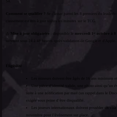
S4.
Comment se qualifier ?
Se classer parmi les 8 premiers du leaderb
classement est mis à jour toutes les minutes sur le TCG.
⚠️
Mise à jour obligatoire
: disponible le
mercredi 1ᵉʳ octobre à
suivront sous 24 à 48 heures après validation de Google et d'Appl
Éligibilité
Les mineurs doivent être âgés de 16 ans minimum et
Une pièce d’identité valide, une photo ainsi qu’un 
suite à une notification par mail (un rappel dans le Dis
exigée sous peine d’être disqualifié.
Les joueurs internationaux doivent posséder un visa v
novembre pour l’événement sur place.