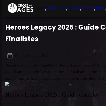
JEUX
ACTUALITÉS
UNIVERS
PORTAIL
MERCH
Heroes Legacy 2025 : Guide C
Finalistes
Publié le
30 sept. 2025
Découvrez le guide complet de Heroes Legacy 2025 ! Toutes le
qualifications, les informations sur les finalistes, le format 
compétition et encourager vos joueurs favoris au Hero Festi
Heroes Legacy 2025 : Guide complet