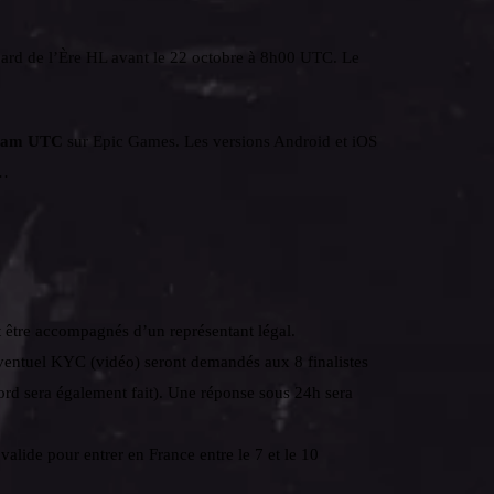
oard de l’Ère HL avant le 22 octobre à 8h00 UTC. Le
 8 am UTC
sur Epic Games. Les versions Android et iOS
e…
 être accompagnés d’un représentant légal.
éventuel KYC (vidéo) seront demandés aux 8 finalistes
cord sera également fait). Une réponse sous 24h sera
alide pour entrer en France entre le 7 et le 10