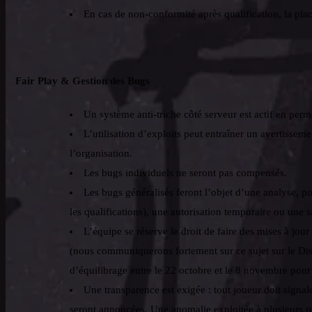
En cas de non-conformité après qualification, la place
Fair Play & Gestion des Bugs
Un système anti-triche côté serveur est actif en per
L’utilisation d’exploits peut entraîner un avertisseme
l’organisation.
Les bugs individuels ne seront pas compensés.
Les bugs généralisés feront l’objet d’une analyse, p
les qualifications), une autorisation temporaire ou une s
L’équipe se réserve le droit de faire des mises à jour
(nous communiquerons fortement sur ce sujet sur le Disc
d’équilibrage entre le 22 octobre et le 8 novembre pour l
Une transparence est exigée : tout joueur doit signale
seront annoncées. Une anomalie exploitée à plusieurs r