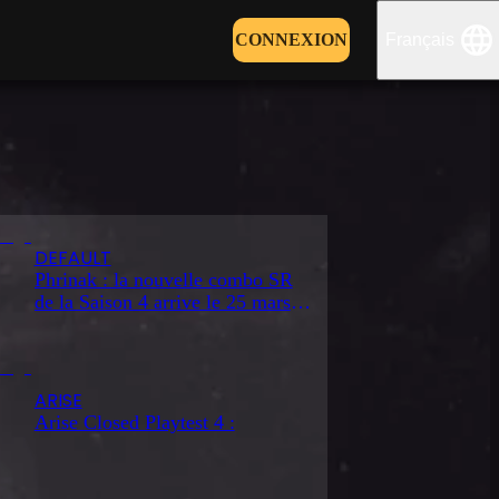
CONNEXION
Français
Sign
in
DEFAULT
Phrinak : la nouvelle combo SR
de la Saison 4 arrive le 25 mars
2026
ARISE
Arise Closed Playtest 4 :