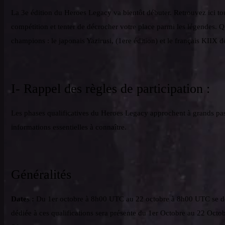
La 3e édition du Heroes Legacy va bientôt débuter. Retrouvez ici tout
compétition et tenter de décrocher votre place parmi les légendes. Q
champions : le japonais Yazirusi, (1ere édition) et le français KIIX 
I- Rappel des règles de participation :
Les phases qualificatives du Heroes Legacy approchent à grands pas 
informations essentielles à connaître.
Généralités
Dates :
Du 1er octobre à 8h00 UTC au 22 octobre à 8h00 UTC se dér
dédiée à ces qualifications sera présente du 1er Octobre au 22 Octob