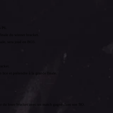
s P6.
finale du winner bracket.
nale, sera joué en BO3.
racket.
 lice et prétendre à la grande finale.
ur du loser bracket avec un match gagné dans son BO.