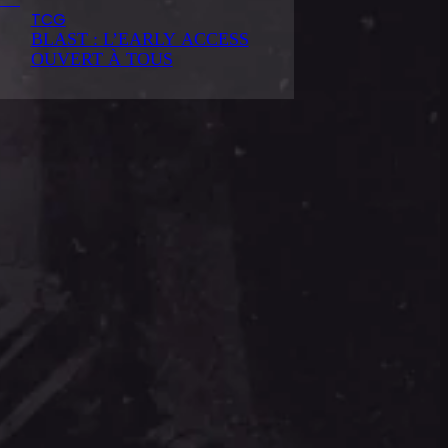
TCG
BLAST : L’EARLY ACCESS
OUVERT À TOUS